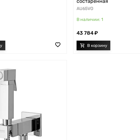
состаренная
AU65VO
1
43 784