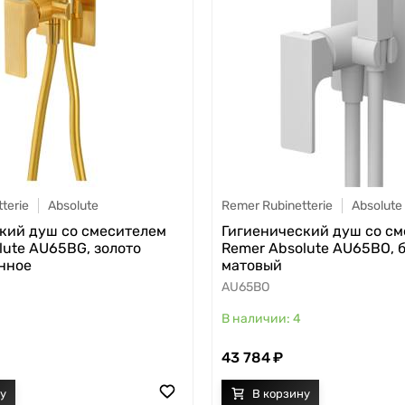
terie
Absolute
Remer Rubinetterie
Absolute
кий душ со смесителем
Гигиенический душ со с
lute AU65BG, золото
Remer Absolute AU65BO, 
нное
матовый
AU65BO
4
43 784