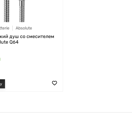
terie
Absolute
кий душ со смесителем
lute Q64
1