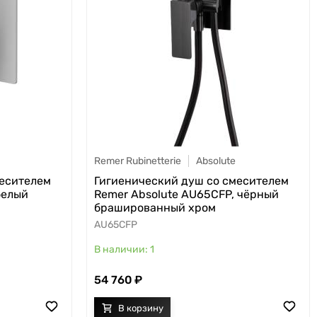
Remer Rubinetterie
Absolute
месителем
Гигиенический душ со смесителем
белый
Remer Absolute AU65CFP, чёрный
брашированный хром
AU65CFP
1
54 760