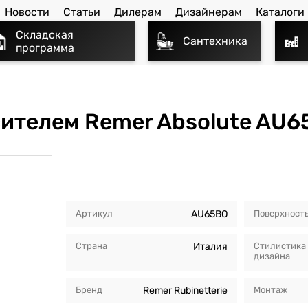
Новости
Статьи
Дилерам
Дизайнерам
Каталоги
Складская
Сантехника
программа
сителем Remer Absolute AU6
Артикул
AU65BO
Поверхност
Страна
Италия
Стилистика
дизайна
Бренд
Remer Rubinetterie
Монтаж