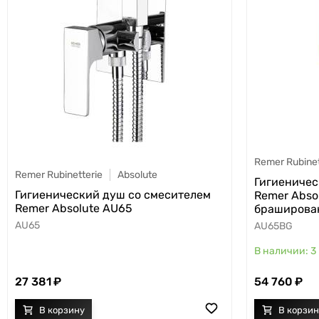
Remer Rubinet
Remer Rubinetterie
Absolute
Гигиеничес
Гигиенический душ со смесителем
Remer Abso
Remer Absolute AU65
браширова
AU65
AU65BG
3
27 381
54 760