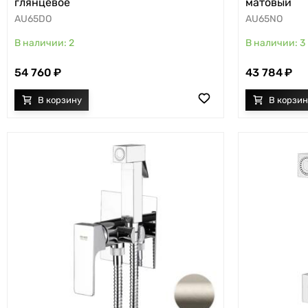
глянцевое
матовый
AU65DO
AU65NO
2
3
54 760
43 784