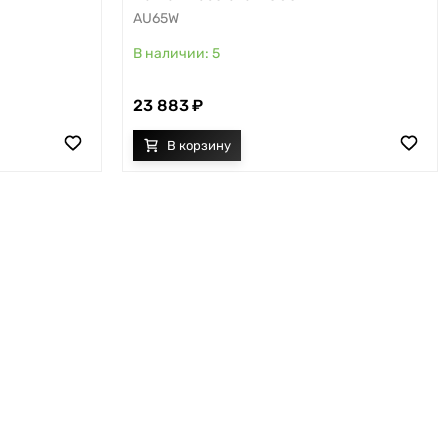
AU65W
5
23 883