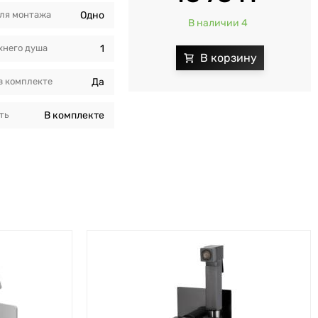
ля монтажа
Одно
В наличии 4
хнего душа
1
в комплекте
Да
ть
В комплекте