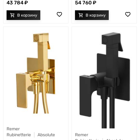
43 784
54 760
Remer
Rubinetterie
Absolute
Remer