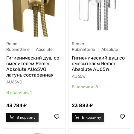
Remer
Remer
Rubinetterie
Absolute
Rubinetterie
Absolute
Гигиенический душ со
Гигиенический душ со
смесителем Remer
смесителем Remer
Absolute AU65VO,
Absolute AU65W
латунь состаренная
AU65W
AU65VO
5
1
23 883
43 784