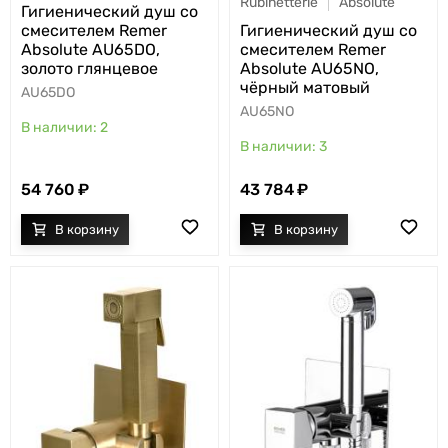
Rubinetterie
Absolute
Гигиенический душ со
смесителем Remer
Гигиенический душ со
Absolute AU65DO,
смесителем Remer
золото глянцевое
Absolute AU65NO,
чёрный матовый
AU65DO
AU65NO
2
3
54 760
43 784