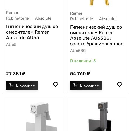
Remer
Remer
Rubinetterie
Absolute
Rubinetterie
Absolute
Гигиенический душ со
Гигиенический душ со
смесителем Remer
смесителем Remer
Absolute AU65
Absolute AU65BG,
золото брашированное
AU65
AU65BG
3
27 381
54 760