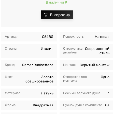
В наличии 9
Артикул
Q64BG
Поверхность
Матовая
Страна
Италия
Стилистика
Современный
дизайна
стиль
Бренд
Remer Rubinetterie
Монтаж
Скрытый монтаж
Цвет
Золото
Отверстия для
Одно
монтажа
брашированное
Материал
Латунь
Режимы верхнего душа
1
Форма
Квадратная
Ручной душ в комплекте
Да