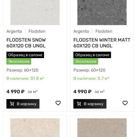
Argenta
Flodsten
Argenta
Flodsten
FLODSTEN SNOW
FLODSTEN WINTER MATT
60X120 CB UNGL
60X120 CB UNGL
Образец в салоне
Образец в салоне
Эксклюзив
Эксклюзив
60×120
60×120
51.8
м²
0.7
м²
4 990
4 990
м²
м²