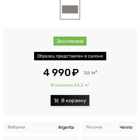
Эксклюзив
Образец представлен в салоне
4 990
м²
В наличии 43.2
м²
Фабрика
Argenta
Рисунок
Чеппо