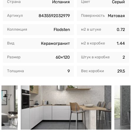
Страна
Испания
Цвет
Серый
Артикул
8435592032979
Поверхность
Матовая
Коллекция
Flodsten
м2 в штуке
0.72
Вид
Керамогранит
м2 в коробкe
1.44
Размер
60×120
Штук в коробкe
2
Толщина
9
Вес коробки
29,5