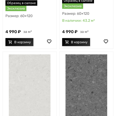
Образец в салоне
Образец в салоне
Эксклюзив
Эксклюзив
60×120
60×120
43.2
м²
4 990
4 990
м²
м²