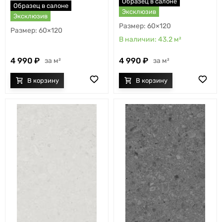
Образец в салоне
Образец в салоне
Эксклюзив
Эксклюзив
60×120
60×120
43.2
м²
4 990
4 990
м²
м²