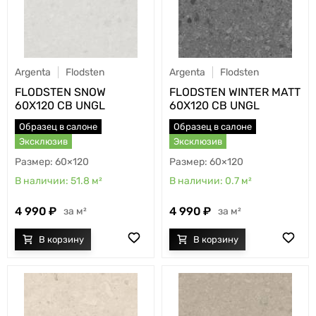
Argenta
Flodsten
Argenta
Flodsten
FLODSTEN SNOW
FLODSTEN WINTER MATT
60X120 CB UNGL
60X120 CB UNGL
Образец в салоне
Образец в салоне
Эксклюзив
Эксклюзив
60×120
60×120
51.8
м²
0.7
м²
4 990
4 990
м²
м²