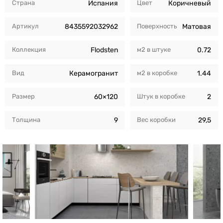
Страна
Испания
Цвет
Коричневый
Артикул
8435592032962
Поверхность
Матовая
Коллекция
Flodsten
м2 в штуке
0.72
Вид
Керамогранит
м2 в коробкe
1.44
Размер
60×120
Штук в коробкe
2
Толщина
9
Вес коробки
29,5