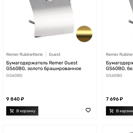
Remer Rubinetterie
Guest
Remer Rubinet
Бумагодержатель Remer Guest
Бумагодерж
GS60BG, золото брашированное
GS60BO, бе
GS60BG
GS60BO
9 840
7 696