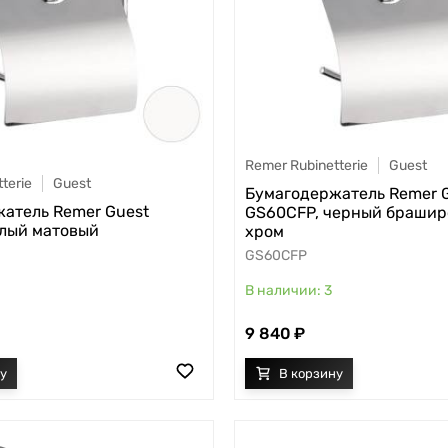
Remer Rubinetterie
Guest
terie
Guest
Бумагодержатель Remer 
атель Remer Guest
GS60CFP, черный браши
лый матовый
хром
GS60CFP
3
9 840