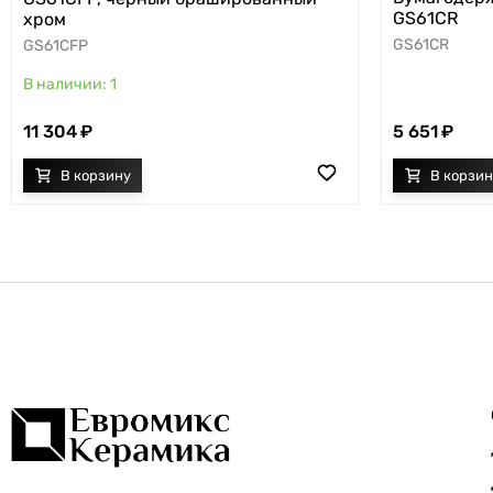
GS61CR
хром
GS61CR
GS61CFP
1
11 304
5 651