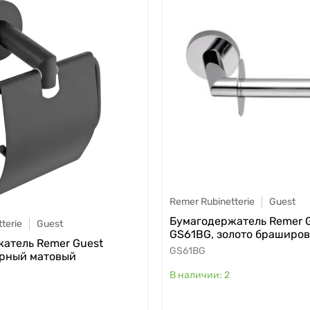
Remer Rubinetterie
Guest
Бумагодержатель Remer 
terie
Guest
GS61BG, золото браширо
атель Remer Guest
GS61BG
ерный матовый
2