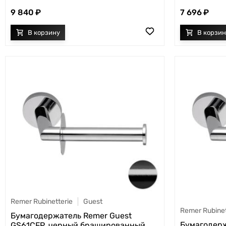
9 840
7 696
Remer Rubinetterie
Guest
Remer Rubinet
Бумагодержатель Remer Guest
Бумагодерж
GS61CFP, черный брашированный