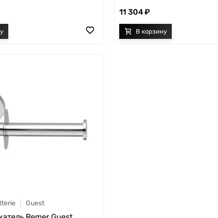
11 304
terie
Guest
атель Remer Guest