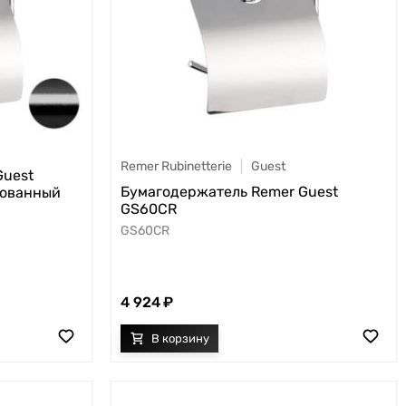
Remer Rubinetterie
Guest
Guest
Бумагодержатель Remer Guest
рованный
GS60CR
GS60CR
4 924