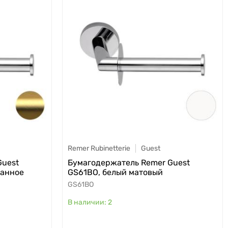
Remer Rubinetterie
Guest
Guest
Бумагодержатель Remer Guest
ванное
GS61BO, белый матовый
GS61BO
2