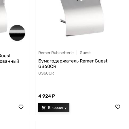
Remer Rubinetterie
Guest
Guest
Бумагодержатель Remer Guest
рованный
GS60CR
GS60CR
4 924