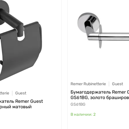
Remer Rubinetterie
Guest
Бумагодержатель Remer 
terie
Guest
GS61BG, золото браширо
атель Remer Guest
GS61BG
ерный матовый
2