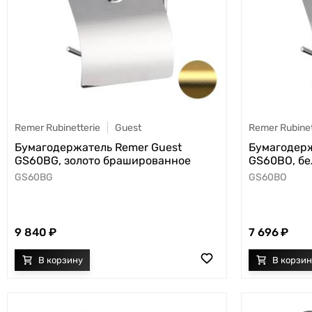
Remer Rubinetterie
Guest
Remer Rubinet
Бумагодержатель Remer Guest
Бумагодерж
GS60BG, золото брашированное
GS60BO, бе
GS60BG
GS60BO
9 840
7 696