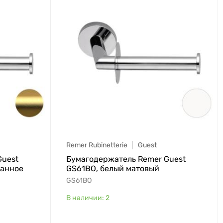
Remer Rubinetterie
Guest
Guest
Бумагодержатель Remer Guest
ванное
GS61BO, белый матовый
GS61BO
2