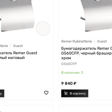
Remer Rubinetterie
Guest
terie
Guest
Бумагодержатель Remer 
атель Remer Guest
GS60CFP, черный браши
лый матовый
хром
GS60CFP
3
9 840