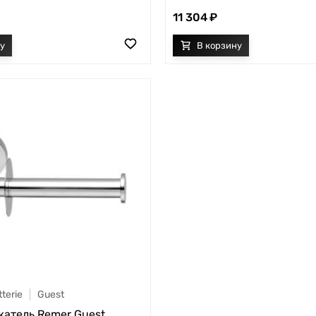
11 304
terie
Guest
атель Remer Guest