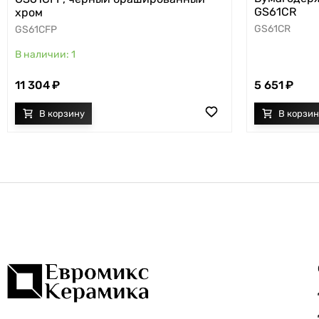
GS61CR
хром
GS61CR
GS61CFP
1
11 304
5 651