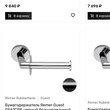
9 840
7 696
Remer Rubinetterie
Guest
Remer Rubinet
Бумагодержатель Remer Guest
Бумагодерж
GS61CFP, черный брашированный