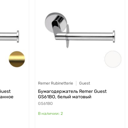
Remer Rubinetterie
Guest
Guest
Бумагодержатель Remer Guest
ванное
GS61BO, белый матовый
GS61BO
2