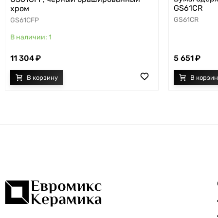
GS61CR
хром
GS61CR
GS61CFP
1
11 304
5 651