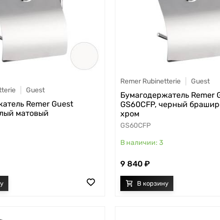
Remer Rubinetterie
Guest
terie
Guest
Бумагодержатель Remer 
атель Remer Guest
GS60CFP, черный браши
лый матовый
хром
GS60CFP
3
9 840