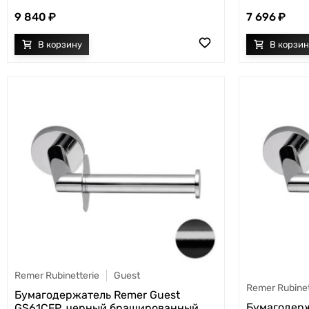
9 840
7 696
Remer Rubinetterie
Guest
Remer Rubinet
Бумагодержатель Remer Guest
Бумагодерж
GS61CFP, черный брашированный