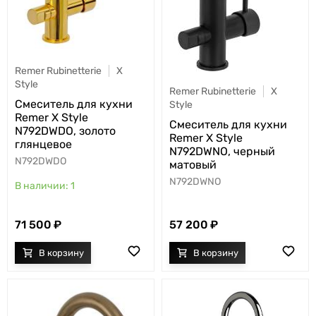
Remer Rubinetterie
X
Style
Remer Rubinetterie
X
Cмеситель для кухни
Style
Remer X Style
Cмеситель для кухни
N792DWDO, золото
Remer X Style
глянцевое
N792DWNO, черный
N792DWDO
матовый
N792DWNO
1
71 500
57 200