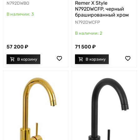
Remer X Style
N792DWBO
N792DWCFP, черный
3
брашированный хром
N792DWCFP
2
57 200
71 500