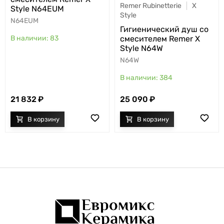
Remer Rubinetterie
X
Style N64EUM
Style
N64EUM
Гигиенический душ со
смесителем Remer X
83
Style N64W
N64W
384
21 832
25 090