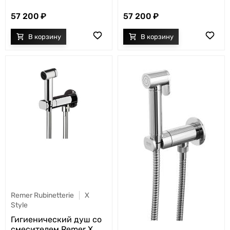
57 200
57 200
Remer Rubinetterie
X
Style
Гигиенический душ со
смесителем Remer X