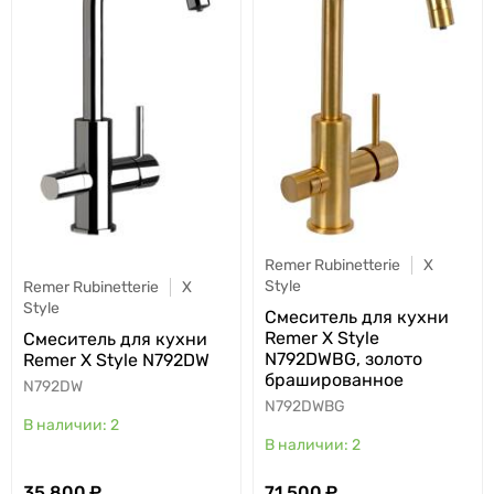
Remer Rubinetterie
X
Style
Remer Rubinetterie
X
Style
Cмеситель для кухни
Remer X Style
Cмеситель для кухни
N792DWBG, золото
Remer X Style N792DW
брашированное
N792DW
N792DWBG
2
2
35 800
71 500