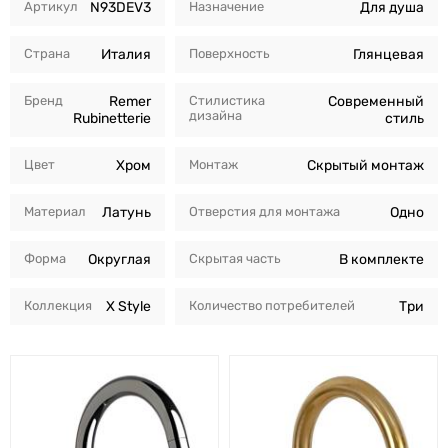
Артикул
N93DEV3
Назначение
Для душа
Страна
Италия
Поверхность
Глянцевая
Бренд
Remer
Стилистика
Современный
дизайна
Rubinetterie
стиль
Цвет
Хром
Монтаж
Скрытый монтаж
Материал
Латунь
Отверстия для монтажа
Одно
Форма
Округлая
Скрытая часть
В комплекте
Коллекция
X Style
Количество потребителей
Три