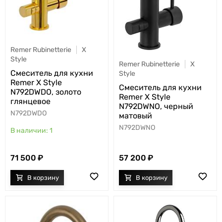
Remer Rubinetterie
X
Style
Remer Rubinetterie
X
Cмеситель для кухни
Style
Remer X Style
Cмеситель для кухни
N792DWDO, золото
Remer X Style
глянцевое
N792DWNO, черный
N792DWDO
матовый
N792DWNO
1
71 500
57 200