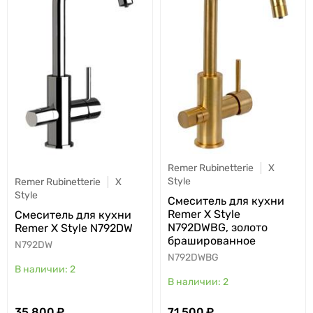
Remer Rubinetterie
X
Style
Remer Rubinetterie
X
Style
Cмеситель для кухни
Remer X Style
Cмеситель для кухни
N792DWBG, золото
Remer X Style N792DW
брашированное
N792DW
N792DWBG
2
2
35 800
71 500