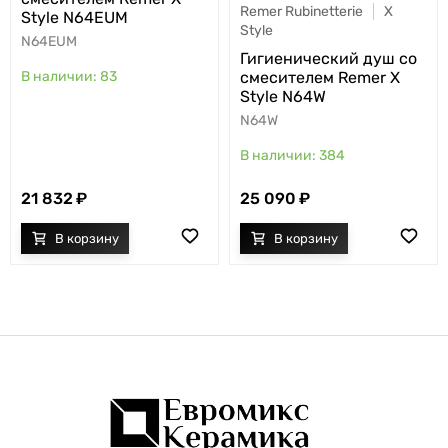
Remer Rubinetterie
X
Style N64EUM
Style
N64EUM
Гигиенический душ со
смесителем Remer X
83
Style N64W
N64W
384
21 832
25 090