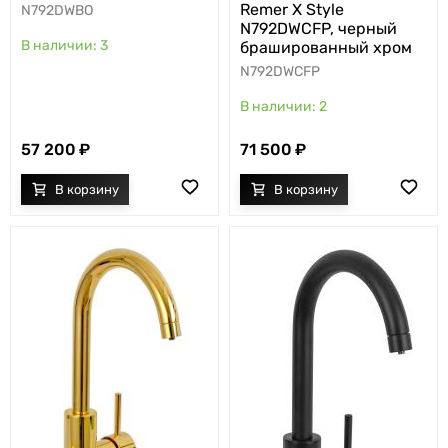
Remer X Style
N792DWBO
N792DWCFP, черный
3
брашированный хром
N792DWCFP
2
57 200
71 500