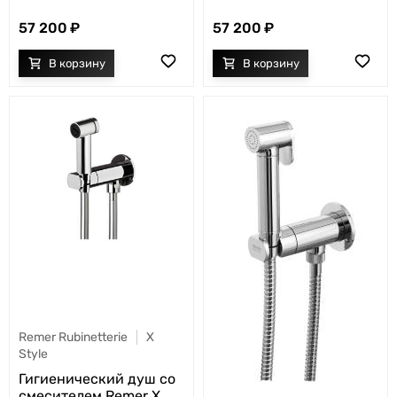
57 200
57 200
Remer Rubinetterie
X
Style
Гигиенический душ со
смесителем Remer X