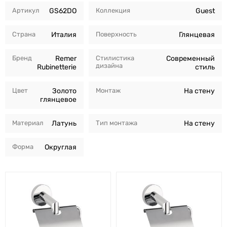
Артикул
GS62DO
Коллекция
Guest
Страна
Италия
Поверхность
Глянцевая
Бренд
Remer
Стилистика
Современный
дизайна
Rubinetterie
стиль
Цвет
Золото
Монтаж
На стену
глянцевое
Материал
Латунь
Тип монтажа
На стену
Форма
Округлая