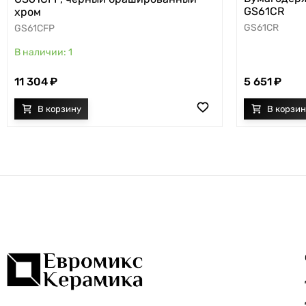
GS61CR
хром
GS61CR
GS61CFP
1
11 304
5 651