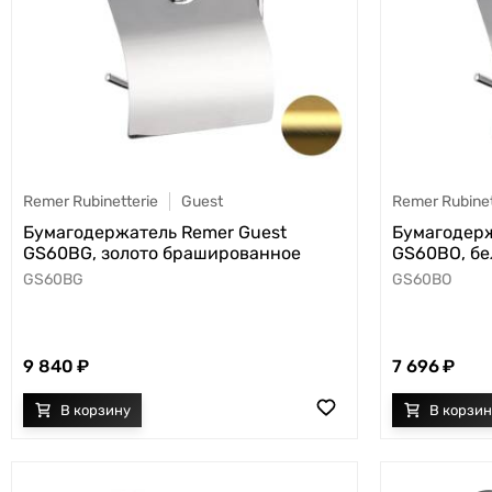
Remer Rubinetterie
Guest
Remer Rubinet
Бумагодержатель Remer Guest
Бумагодерж
GS60BG, золото брашированное
GS60BO, бе
GS60BG
GS60BO
9 840
7 696