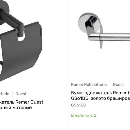
Remer Rubinetterie
Guest
Бумагодержатель Remer 
terie
Guest
GS61BG, золото браширо
атель Remer Guest
GS61BG
ерный матовый
2