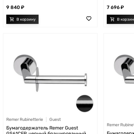
9 840
7 696
Remer Rubinetterie
Guest
Remer Rubinet
Бумагодержатель Remer Guest
Бумагодерж
GS61CFP, черный брашированный