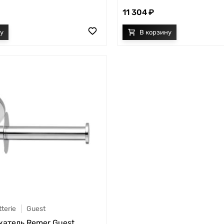
11 304
terie
Guest
атель Remer Guest