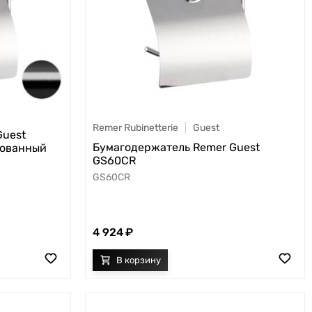
Remer Rubinetterie
Guest
Guest
Бумагодержатель Remer Guest
рованный
GS60CR
GS60CR
4 924