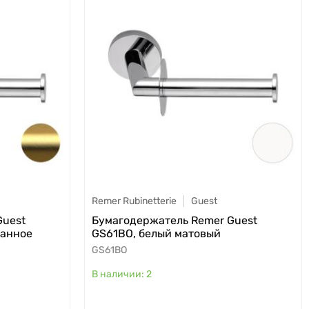
Remer Rubinetterie
Guest
Guest
Бумагодержатель Remer Guest
ванное
GS61BO, белый матовый
GS61BO
2