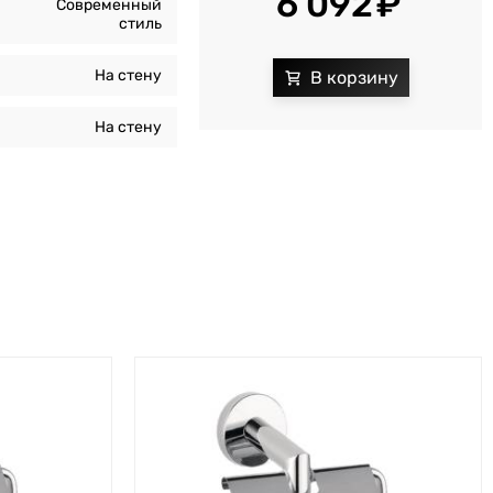
6 092
Современный
стиль
На стену
На стену