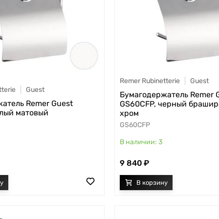
Remer Rubinetterie
Guest
terie
Guest
Бумагодержатель Remer 
атель Remer Guest
GS60CFP, черный браши
лый матовый
хром
GS60CFP
3
9 840