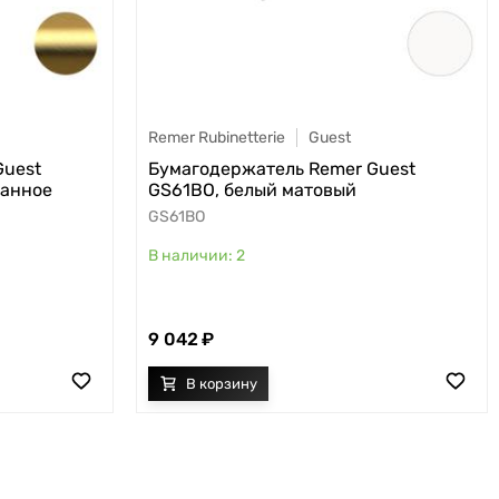
Remer Rubinetterie
Guest
Guest
Бумагодержатель Remer Guest
ванное
GS61BO, белый матовый
GS61BO
2
9 042