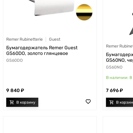
Remer Rubinetterie
Guest
Remer Rubinet
Бумагодержатель Remer Guest
GS60DO, золото глянцевое
Бумагодерж
GS60NO, ч
GS60DO
GS60NO
8
9 840
7 696