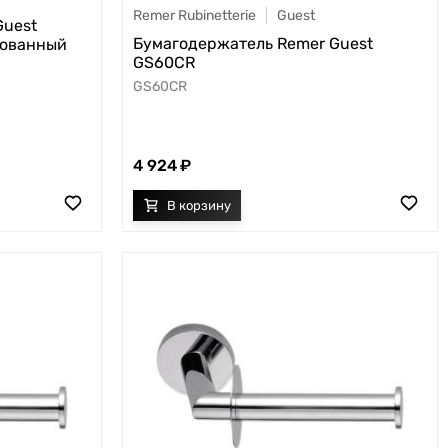
Remer Rubinetterie
Guest
Guest
Бумагодержатель Remer Guest
рованный
GS60CR
GS60CR
4 924