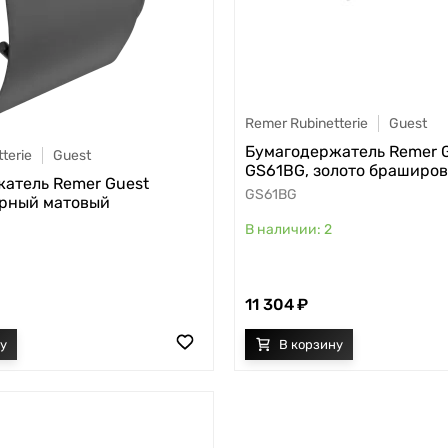
Remer Rubinetterie
Guest
Бумагодержатель Remer 
terie
Guest
GS61BG, золото браширо
атель Remer Guest
GS61BG
ерный матовый
2
11 304