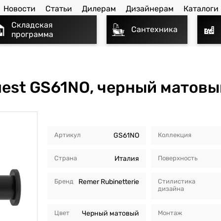
Новости
Статьи
Дилерам
Дизайнерам
Каталоги
Складская
Сантехника
программа
est GS61NO, черный матовы
Артикул
GS61NO
Коллекция
Страна
Италия
Поверхность
Бренд
Remer Rubinetterie
Стилистика
дизайна
Цвет
Черный матовый
Монтаж