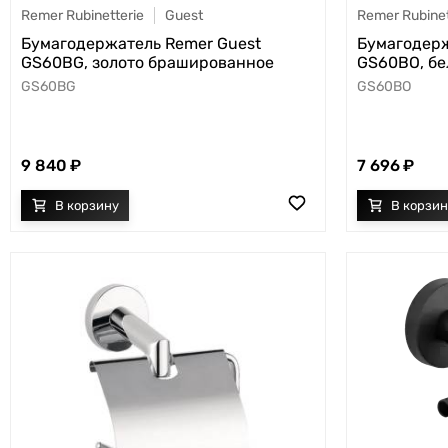
Remer Rubinetterie
Guest
Remer Rubinet
Бумагодержатель Remer Guest
Бумагодерж
GS60BG, золото брашированное
GS60BO, бе
GS60BG
GS60BO
9 840
7 696