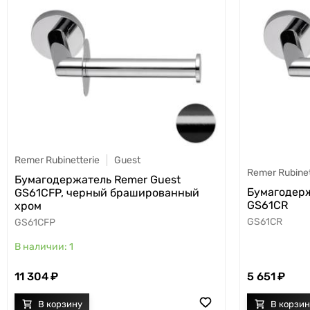
Remer Rubinetterie
Guest
Remer Rubinet
Бумагодержатель Remer Guest
Бумагодерж
GS61CFP, черный брашированный
GS61CR
хром
GS61CR
GS61CFP
1
11 304
5 651