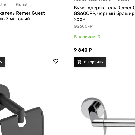
terie
Guest
Бумагодержатель Remer 
атель Remer Guest
GS60CFP, черный браши
лый матовый
хром
GS60CFP
3
9 840