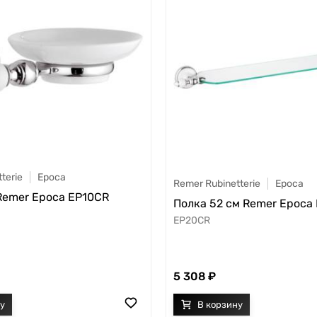
terie
Epoca
Remer Rubinetterie
Epoca
emer Epoca EP10CR
Полка 52 см Remer Epoca
EP20CR
5 308