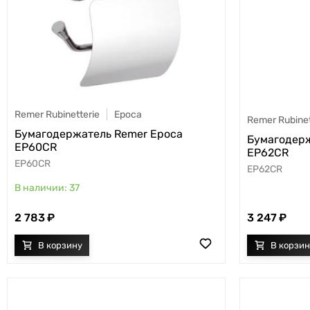
Remer Rubinetterie
Epoca
Remer Rubinet
Бумагодержатель Remer Epoca
Бумагодерж
EP60CR
EP62CR
EP60CR
EP62CR
37
2 783
3 247