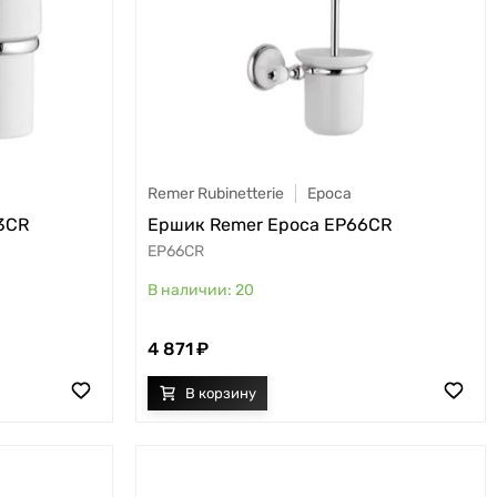
Remer Rubinetterie
Epoca
3CR
Ершик Remer Epoca EP66CR
EP66CR
20
4 871