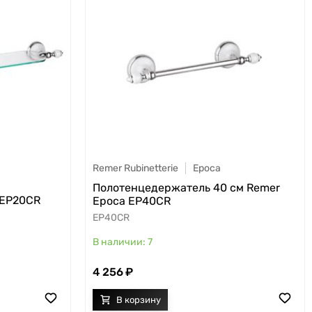
Remer Rubinetterie
Epoca
Полотенцедержатель 40 см Remer
 EP20CR
Epoca EP40CR
EP40CR
7
4 256