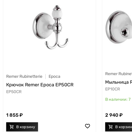
Remer Rubinet
Remer Rubinetterie
Epoca
Мыльница R
Крючок Remer Epoca EP50CR
EP10CR
EP50CR
7
1 855
2 940