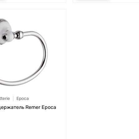
terie
Epoca
ержатель Remer Epoca