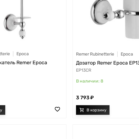
terie
Epoca
Remer Rubinetterie
Epoca
атель Remer Epoca
Дозатор Remer Epoca EP1
EP13CR
8
3 793