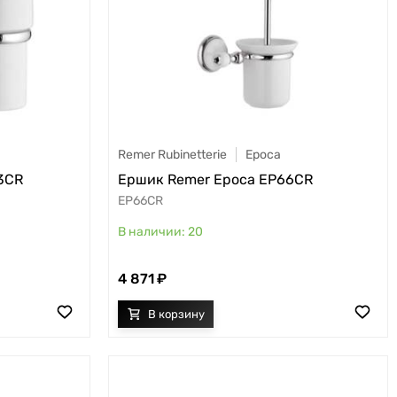
Remer Rubinetterie
Epoca
3CR
Ершик Remer Epoca EP66CR
EP66CR
20
4 871