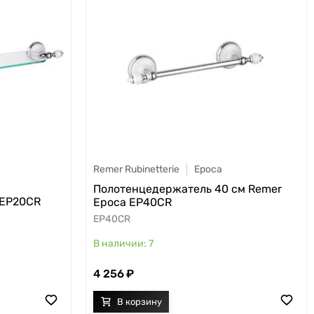
Remer Rubinetterie
Epoca
Полотенцедержатель 40 см Remer
 EP20CR
Epoca EP40CR
EP40CR
7
4 256