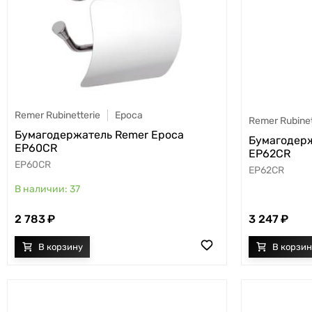
Remer Rubinetterie
Epoca
Remer Rubinet
Бумагодержатель Remer Epoca
Бумагодерж
EP60CR
EP62CR
EP60CR
EP62CR
37
2 783
3 247