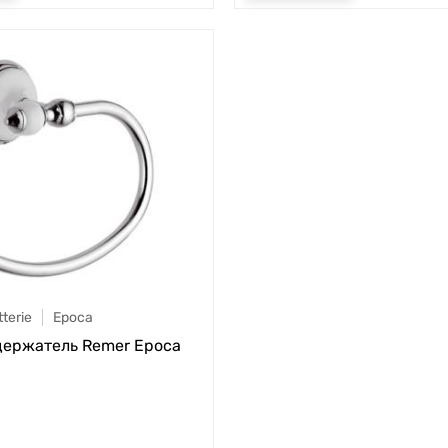
terie
Epoca
ержатель Remer Epoca