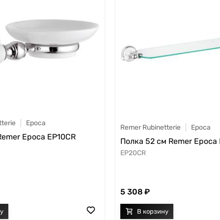
terie
Epoca
Remer Rubinetterie
Epoca
emer Epoca EP10CR
Полка 52 см Remer Epoca
EP20CR
5 308