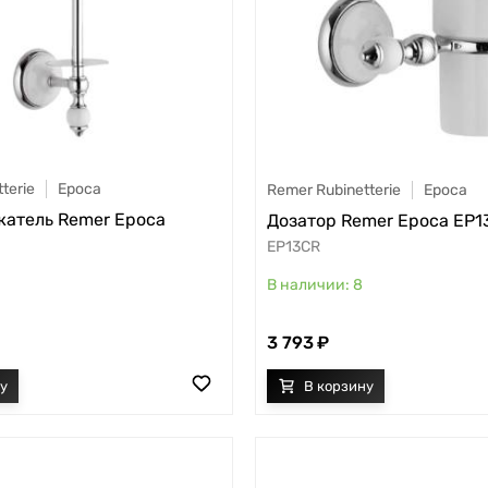
terie
Epoca
Remer Rubinetterie
Epoca
атель Remer Epoca
Дозатор Remer Epoca EP1
EP13CR
8
3 793