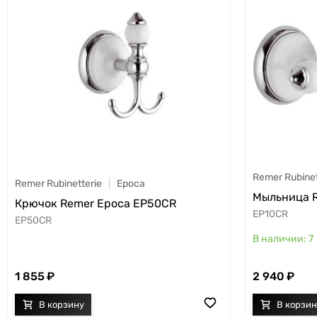
Remer Rubinet
Remer Rubinetterie
Epoca
Мыльница R
Крючок Remer Epoca EP50CR
EP10CR
EP50CR
7
1 855
2 940