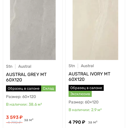
Stn
Austral
Stn
Austral
AUSTRAL IVORY MT
AUSTRAL GREY MT
60X120
60X120
Образец в салоне
Образец в салоне
Склад
Эксклюзив
60×120
60×120
38.6
м²
2.9
м²
3 593
м²
4 790
м²
4 790