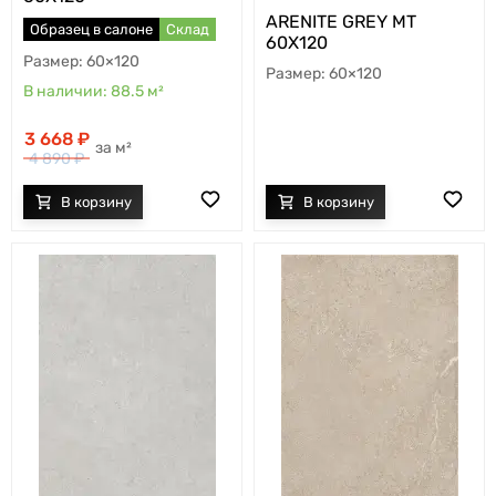
ARENITE GREY MT
Образец в салоне
Склад
60X120
60×120
60×120
88.5
м²
3 668
м²
4 890