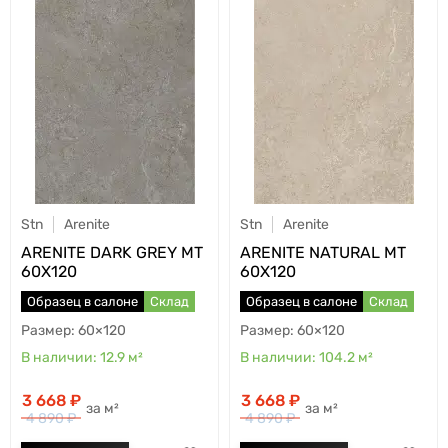
Stn
Arenite
Stn
Arenite
ARENITE DARK GREY MT
ARENITE NATURAL MT
60X120
60X120
Образец в салоне
Склад
Образец в салоне
Склад
60×120
60×120
12.9
м²
104.2
м²
3 668
3 668
м²
м²
4 890
4 890