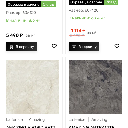
Образец в салоне
Склад
Образец в салоне
Склад
60×120
60×120
68.4
м²
8.6
м²
4 118
м²
5 490
м²
5 490
La fenice
Amazing
La fenice
Amazing
AMAZING AVORIO RETT
AMAZING ANTRACITE