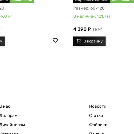
20
60×120
49.8
м²
121.7
м²
4 390
²
м²
О нас
Новости
Дилерам
Статьи
Дизайнерам
Фабрики