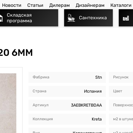
Новости
Статьи
Дилерам
Дизайнерам
Каталоги
Складская
Сантехника
программа
120 6MM
Фабрика
Stn
Рисунок
Страна
Испания
Цвет
Артикул
3AEBKRETBDAA
Поверхнос
Коллекция
Kreta
м2 в штук
Вид
м2 в коро