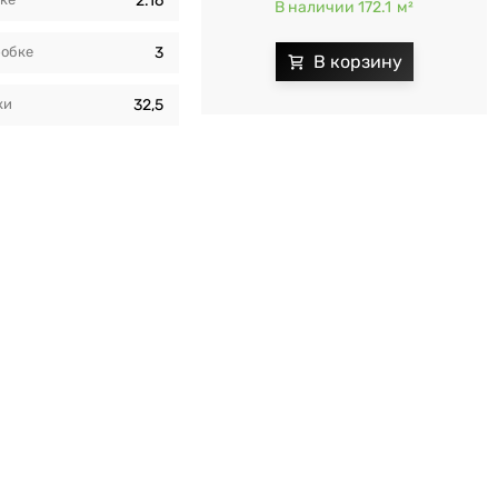
2.16
В наличии 172.1
м²
робкe
3
ки
32,5