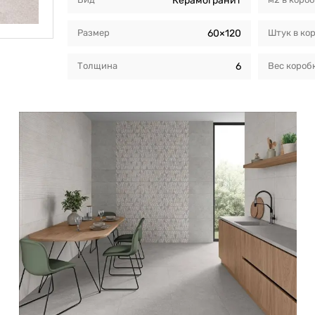
Керамогранит
Размер
60×120
Штук в ко
Толщина
6
Вес короб