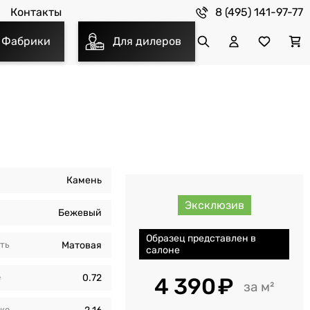
8 (495) 141-97-77
Контакты
Фабрики
Для дилеров
Камень
Эксклюзив
Бежевый
Образец представлен в
ть
Матовая
салоне
е
0.72
4 390
м²
бкe