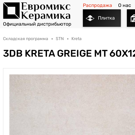
Распродажа
О нас
Плитка
Складская программа
STN
Kreta
3DB KRETA GREIGE MT 60X