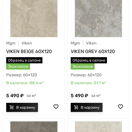
Mgm
Viken
Mgm
Viken
VIKEN BEIGE 60X120
VIKEN GREY 60X120
Образец в салоне
Образец в салоне
Эксклюзив
Эксклюзив
60×120
60×120
88.6
м²
51.1
м²
5 490
5 490
м²
м²