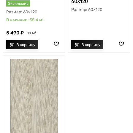
60X120
Эксклюзив
60×120
60×120
55.4
м²
5 490
м²