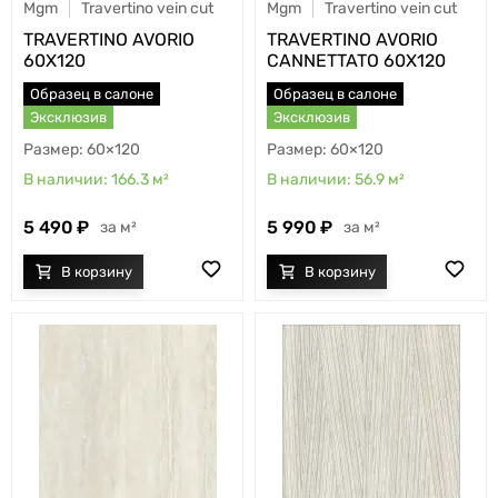
Mgm
Travertino vein cut
Mgm
Travertino vein cut
TRAVERTINO AVORIO
TRAVERTINO AVORIO
60X120
CANNETTATO 60X120
Образец в салоне
Образец в салоне
Эксклюзив
Эксклюзив
60×120
60×120
166.3
м²
56.9
м²
5 490
5 990
м²
м²