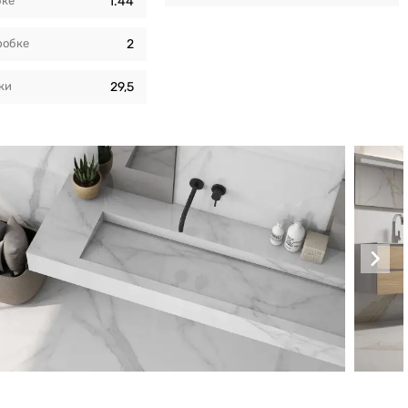
бкe
1.44
робкe
2
ки
29,5