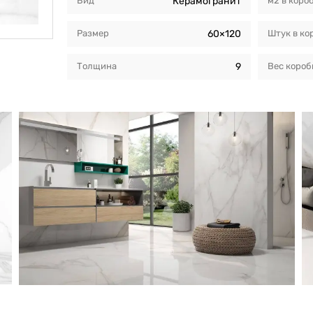
Вид
Керамогранит
м2 в коро
Размер
60×120
Штук в ко
Толщина
9
Вес короб