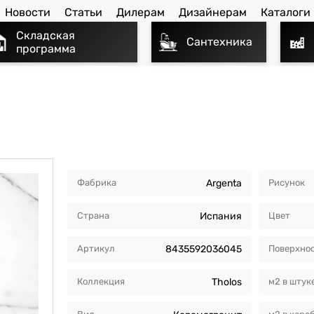
Новости
Статьи
Дилерам
Дизайнерам
Каталоги
Складская
Сантехника
программа
Фабрика
Argenta
Рисунок
Страна
Испания
Цвет
Артикул
8435592036045
Поверхно
Коллекция
Tholos
м2 в штук