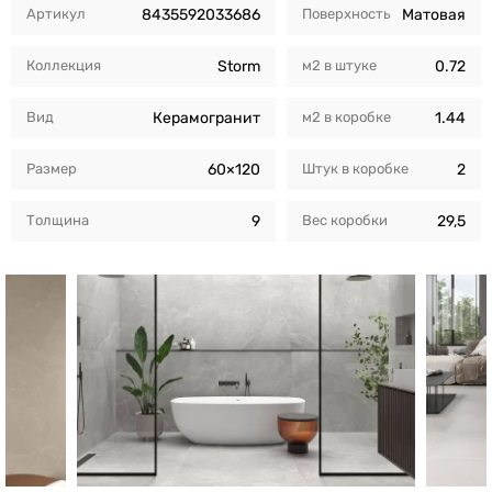
Артикул
8435592033686
Поверхность
Матовая
Коллекция
Storm
м2 в штуке
0.72
Вид
Керамогранит
м2 в коробкe
1.44
Размер
60×120
Штук в коробкe
2
Толщина
9
Вес коробки
29,5