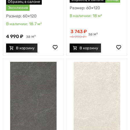
Образец в салоне
60×120
Эксклюзив
18
м²
60×120
18.7
м²
3 743
м²
4 990
м²
4 990