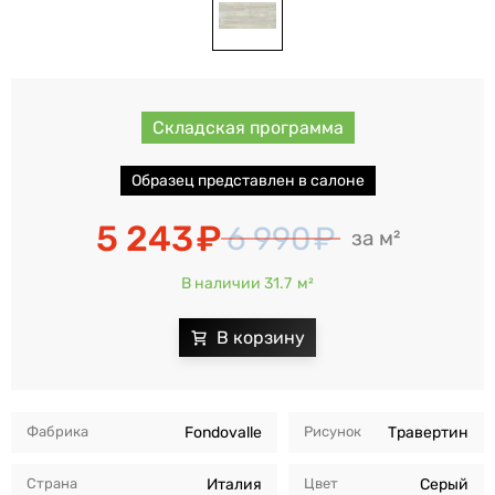
Складская программа
Образец представлен в салоне
5 243
6 990
м²
В наличии 31.7
м²
Фабрика
Fondovalle
Рисунок
Травертин
Страна
Италия
Цвет
Серый