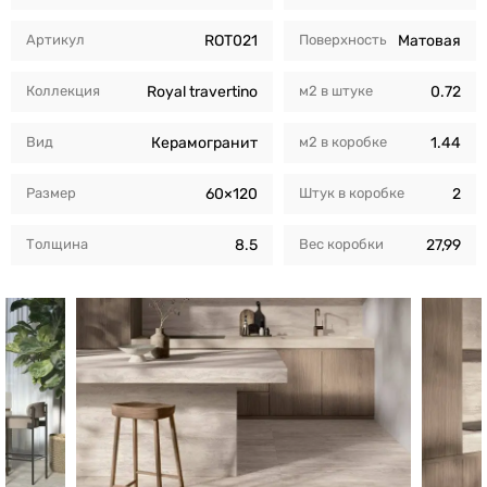
Артикул
ROT021
Поверхность
Матовая
Коллекция
Royal travertino
м2 в штуке
0.72
Вид
Керамогранит
м2 в коробкe
1.44
Размер
60×120
Штук в коробкe
2
Толщина
8.5
Вес коробки
27,99