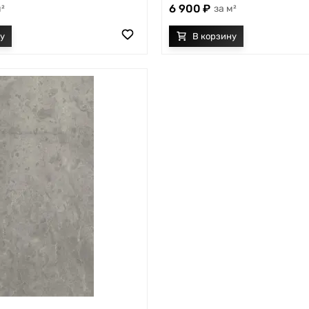
6 900
²
м²