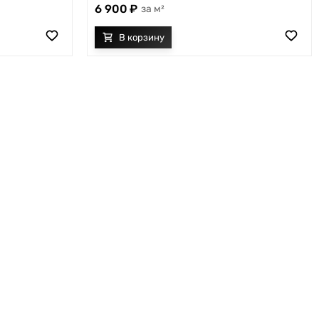
6 900
м²