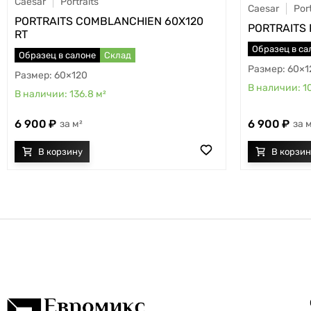
Caesar
Portraits
Caesar
Port
PORTRAITS COMBLANCHIEN 60X120
PORTRAITS 
RT
Образец в са
Образец в салоне
Склад
60×1
60×120
1
136.8
м²
6 900
6 900
м²
м