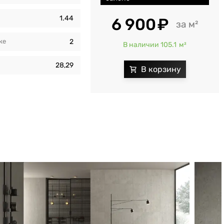
1.44
6 900
м²
кe
2
В наличии 105.1
м²
28,29