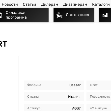
Новости
Статьи
Дилерам
Дизайнерам
Каталоги
Складская
Сантехника
программа
RT
Фабрика
Caesar
Цвет
Страна
Италия
Поверхность
Артикул
AG37
м2 в штуке