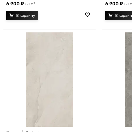
6 900
6 900
м²
м