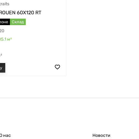
raits
ROUEN 60X120 RT
лоне
Склад
20
05.1
м²
²
О нас
Новости