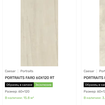
Caesar
Portraits
Caesar
Port
PORTRAITS FARO 60X120 RT
PORTRAITS 
Образец в салоне
Эксклюзив
Образец в са
60×120
60×1
15.8
м²
3