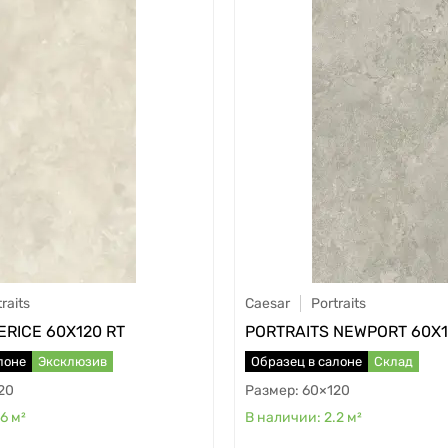
raits
Caesar
Portraits
ERICE 60X120 RT
PORTRAITS NEWPORT 60X1
лоне
Эксклюзив
Образец в салоне
Склад
20
60×120
.6
м²
2.2
м²