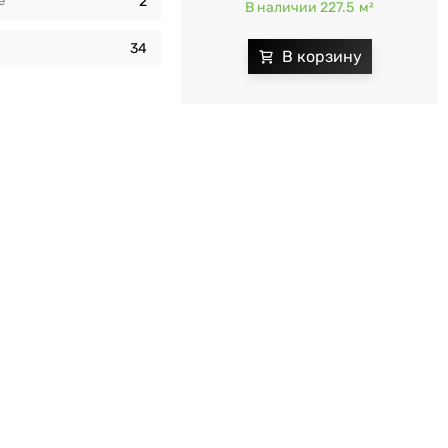
e
2
В наличии 227.5
м²
34