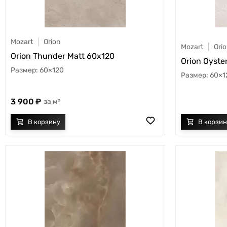
Mozart
Orion
Mozart
Ori
Orion Thunder Matt 60x120
Orion Oyste
60×120
60×1
3 900
м²