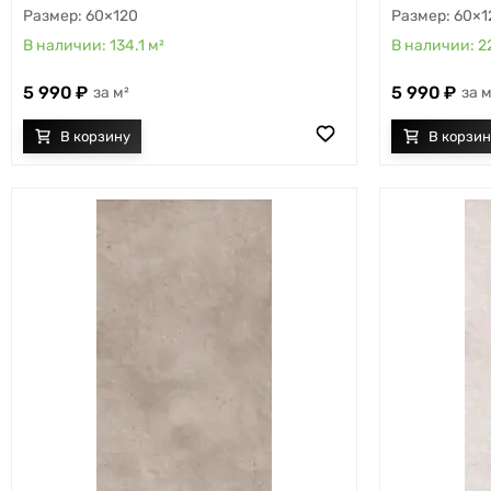
60×120
60×1
134.1
м²
2
5 990
5 990
м²
м