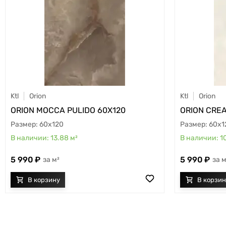
Ktl
Orion
Ktl
Orion
ORION MOCCA PULIDO 60X120
ORION CREA
60x120
60x1
13.88
м²
1
5 990
5 990
м²
м