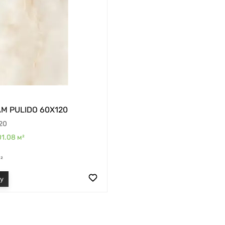
M PULIDO 60X120
20
01.08
м²
²