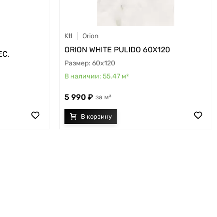
Ktl
Orion
ORION WHITE PULIDO 60X120
EC.
60x120
55.47
м²
5 990
м²