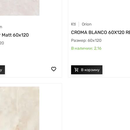
Ktl
Orion
on
CROMA BLANCO 60X120 R
r Matt 60x120
60x120
20
2.16