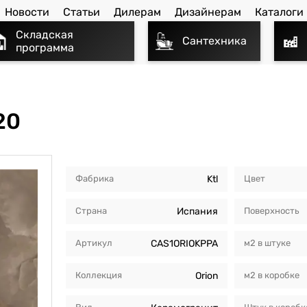
Новости
Статьи
Дилерам
Дизайнерам
Каталоги
Складская
Сантехника
программа
20
Фабрика
Ktl
Цвет
Страна
Испания
Поверхность
Артикул
CAS1ORIOKPPA
м2 в штуке
Коллекция
Orion
м2 в коробкe