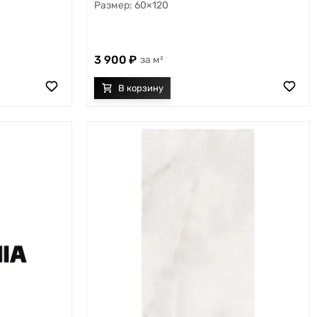
60×120
3 900
м²