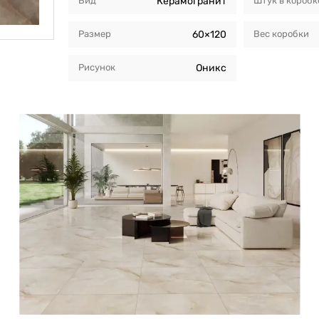
Вид
Керамогранит
Штук в коробк
Размер
60×120
Вес коробки
Рисунок
Оникс