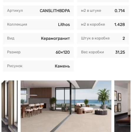
Артикул
CAN5LITHBDPA
м2 в штуке
0.714
Коллекция
Lithos
м2 в коробкe
1.428
Вид
Керамогранит
Штук в коробкe
2
Размер
60×120
Вес коробки
31,25
Рисунок
Камень