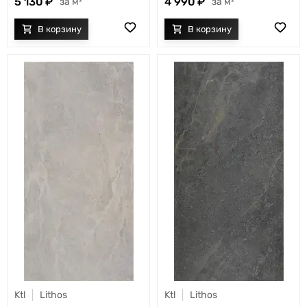
5 130
4 990
м²
м²
Ktl
Lithos
Ktl
Lithos