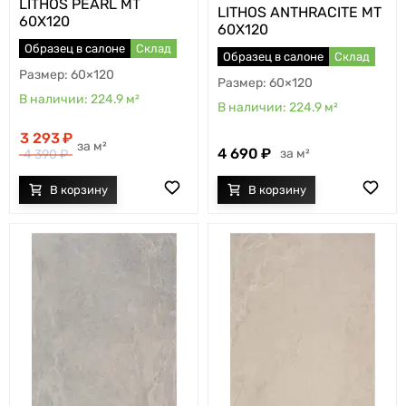
LITHOS PEARL MT
LITHOS ANTHRACITE MT
60X120
60X120
Образец в салоне
Склад
Образец в салоне
Склад
60×120
60×120
224.9
м²
224.9
м²
3 293
м²
4 690
м²
4 390