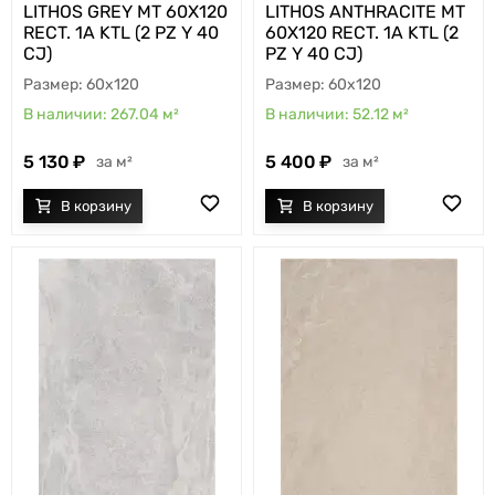
LITHOS GREY MT 60X120
LITHOS ANTHRACITE MT
RECT. 1A KTL (2 PZ Y 40
60X120 RECT. 1A KTL (2
CJ)
PZ Y 40 CJ)
60x120
60x120
267.04
м²
52.12
м²
5 130
5 400
м²
м²