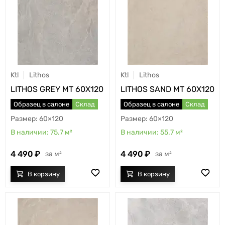
Ktl
Lithos
Ktl
Lithos
LITHOS GREY MT 60X120
LITHOS SAND MT 60X120
Образец в салоне
Склад
Образец в салоне
Склад
60×120
60×120
75.7
м²
55.7
м²
4 490
4 490
м²
м²