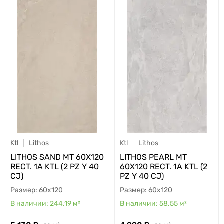
Ktl
Lithos
Ktl
Lithos
LITHOS SAND MT 60X120
LITHOS PEARL MT
RECT. 1A KTL (2 PZ Y 40
60X120 RECT. 1A KTL (2
CJ)
PZ Y 40 CJ)
60x120
60x120
244.19
м²
58.55
м²