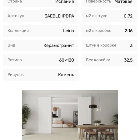
Страна
Испания
Поверхность
Матовая
Артикул
3AEBLEIIPDPA
м2 в штуке
0.72
Коллекция
Leiria
м2 в коробкe
2.16
Вид
Керамогранит
Штук в коробкe
3
Размер
60×120
Вес коробки
32,5
Рисунок
Камень