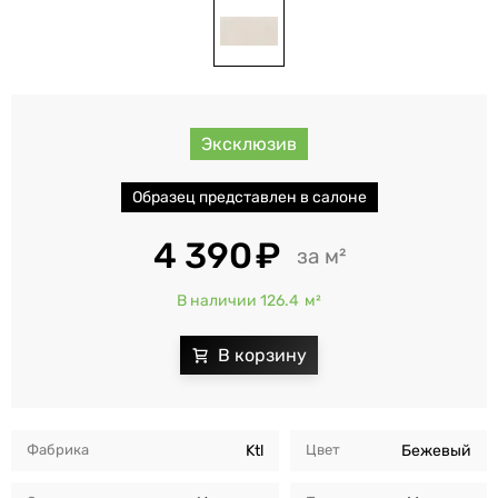
Эксклюзив
Образец представлен в салоне
4 390
м²
В наличии 126.4
м²
Фабрика
Ktl
Цвет
Бежевый