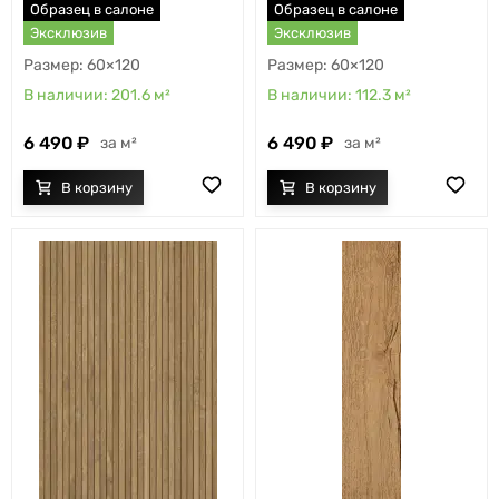
Образец в салоне
Образец в салоне
Эксклюзив
Эксклюзив
60×120
60×120
201.6
м²
112.3
м²
6 490
6 490
м²
м²