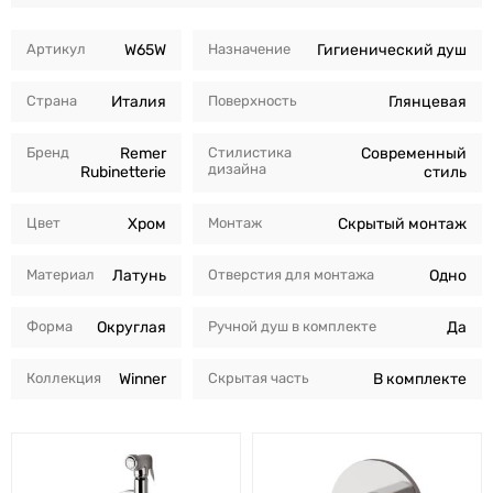
Артикул
W65W
Назначение
Гигиенический душ
Страна
Италия
Поверхность
Глянцевая
Бренд
Remer
Стилистика
Современный
дизайна
Rubinetterie
стиль
Цвет
Хром
Монтаж
Скрытый монтаж
Материал
Латунь
Отверстия для монтажа
Одно
Форма
Округлая
Ручной душ в комплекте
Да
Коллекция
Winner
Скрытая часть
В комплекте