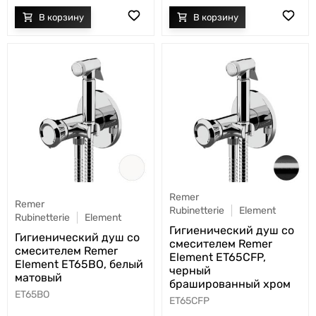
Remer
Remer
Rubinetterie
Element
Rubinetterie
Element
Гигиенический душ со
Гигиенический душ со
смесителем Remer
смесителем Remer
Element ET65CFP,
Element ET65BO, белый
черный
матовый
брашированный хром
ET65BO
ET65CFP