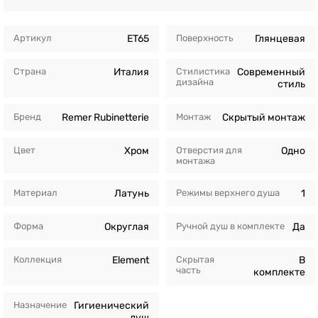
Артикул
ET65
Поверхность
Глянцевая
Страна
Италия
Стилистика
Современный
дизайна
стиль
Бренд
Remer Rubinetterie
Монтаж
Скрытый монтаж
Цвет
Хром
Отверстия для
Одно
монтажа
Материал
Латунь
Режимы верхнего душа
1
Форма
Округлая
Ручной душ в комплекте
Да
Коллекция
Element
Скрытая
В
часть
комплекте
Назначение
Гигиенический
душ