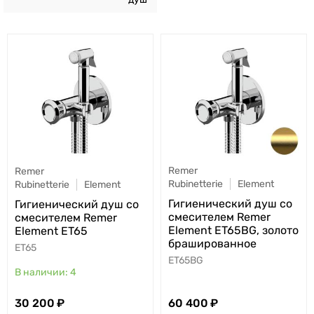
Remer
Remer
Rubinetterie
Element
Rubinetterie
Element
Гигиенический душ со
Гигиенический душ со
смесителем Remer
смесителем Remer
Element ET65BG, золото
Element ET65
брашированное
ET65
ET65BG
4
30 200
60 400