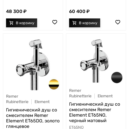
48 300
60 400
Remer
Rubinetterie
Element
Remer
Rubinetterie
Element
Гигиенический душ со
смесителем Remer
Гигиенический душ со
Element ET65NO,
смесителем Remer
черный матовый
Element ET65DO, золото
глянцевое
ET65NO