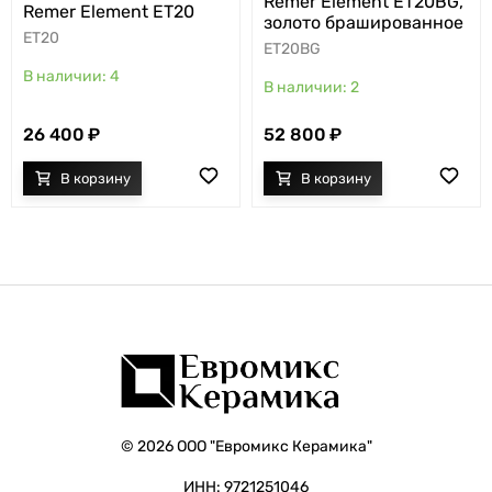
Remer Element ET20BG,
Remer Element ET20
золото брашированное
ET20
ET20BG
4
2
26 400
52 800
© 2026 ООО "Евромикс Керамика"
ИНН: 9721251046