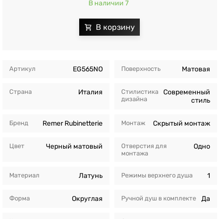
В наличии 7
Артикул
EG565NO
Поверхность
Матовая
Страна
Италия
Стилистика
Современный
дизайна
стиль
Бренд
Remer Rubinetterie
Монтаж
Скрытый монтаж
Цвет
Черный матовый
Отверстия для
Одно
монтажа
Материал
Латунь
Режимы верхнего душа
1
Форма
Округлая
Ручной душ в комплекте
Да