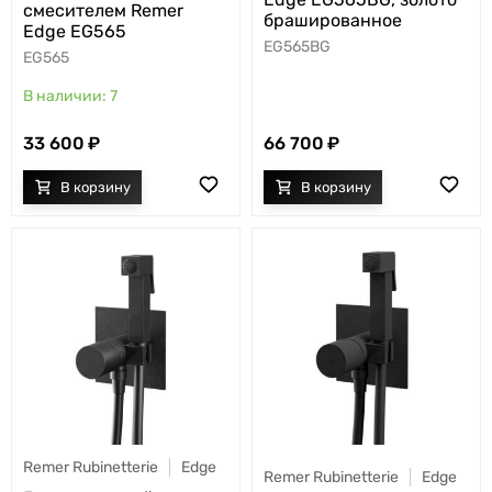
смесителем Remer
брашированное
Edge EG565
EG565BG
EG565
7
33 600
66 700
Remer Rubinetterie
Edge
Remer Rubinetterie
Edge