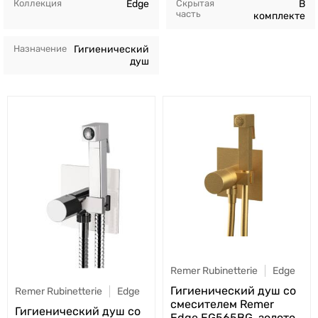
Коллекция
Edge
Скрытая
В
часть
комплекте
Назначение
Гигиенический
душ
Remer Rubinetterie
Edge
Гигиенический душ со
Remer Rubinetterie
Edge
смесителем Remer
Гигиенический душ со
Edge EG565BG, золото