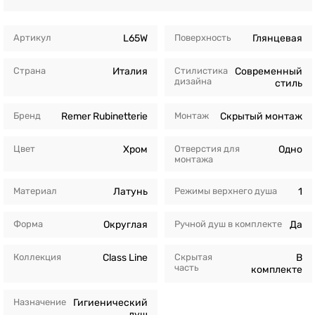
Артикул
L65W
Поверхность
Глянцевая
Страна
Италия
Стилистика
Современный
дизайна
стиль
Бренд
Remer Rubinetterie
Монтаж
Скрытый монтаж
Цвет
Хром
Отверстия для
Одно
монтажа
Материал
Латунь
Режимы верхнего душа
1
Форма
Округлая
Ручной душ в комплекте
Да
Коллекция
Class Line
Скрытая
В
часть
комплекте
Назначение
Гигиенический
душ