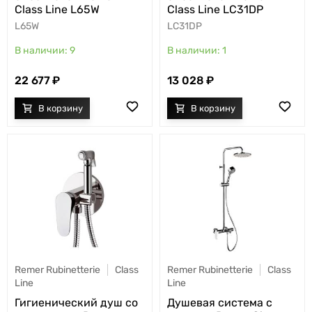
Class Line L65W
Class Line LC31DP
L65W
LC31DP
9
1
22 677
13 028
Remer Rubinetterie
Class
Remer Rubinetterie
Class
Line
Line
Гигиенический душ со
Душевая система с