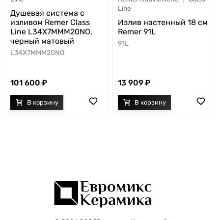
Line
Душевая система с
изливом Remer Class
Излив настенный 18 см
Line L34X7MMM20NO,
Remer 91L
черный матовый
91L
L34X7MMM20NO
101 600
13 909