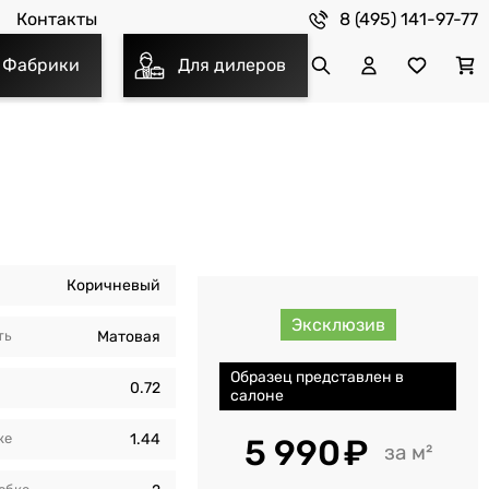
8 (495) 141-97-77
Контакты
Фабрики
Для дилеров
Коричневый
Эксклюзив
ть
Матовая
Образец представлен в
0.72
салоне
кe
1.44
5 990
м²