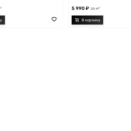
5 990
²
м²