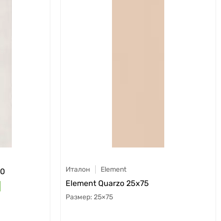
Италон
Element
20
Element Quarzo 25x75
25×75