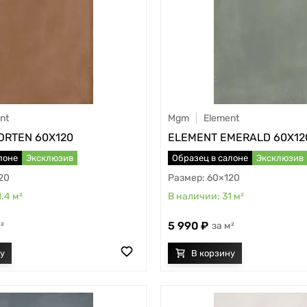
nt
Mgm
Element
ORTEN 60X120
ELEMENT EMERALD 60X12
лоне
Эксклюзив
Образец в салоне
Эксклюзив
20
60×120
1.4
м²
31
м²
5 990
²
м²