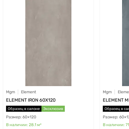
Mgm
Element
Mgm
Eleme
ELEMENT IRON 60X120
ELEMENT M
Образец в салоне
Эксклюзив
Образец в са
60×120
60×1
28.1
м²
7