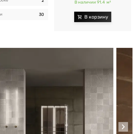
обкe
2
В наличии 91.4
м²
ки
30