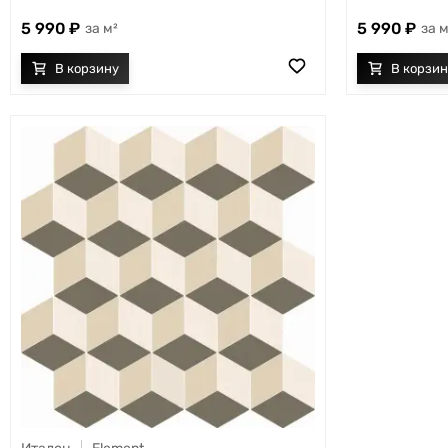
5 990
5 990
м²
м