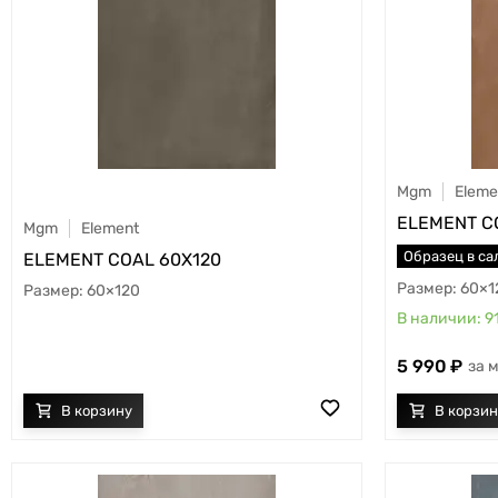
Mgm
Eleme
ELEMENT C
Mgm
Element
Образец в са
ELEMENT COAL 60X120
60×1
60×120
9
5 990
м