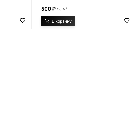
500
м²