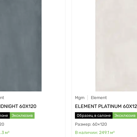
nt
Mgm
Element
IDNIGHT 60X120
ELEMENT PLATINUM 60X1
лоне
Эксклюзив
Образец в салоне
Эксклюзив
20
60×120
1.3
м²
249.1
м²