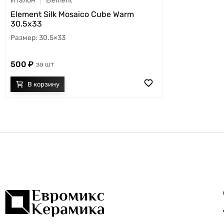
Италон
Element
Element Silk Mosaico Cube Warm
30.5x33
30.5×33
500
шт