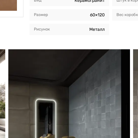
Вид
Керамогранит
Штук в кор
Размер
60×120
Вес короб
Рисунок
Металл