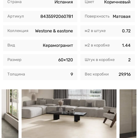
Страна
Испания
Цвет
Коричневый
Артикул
8435592060781
Поверхность
Матовая
Коллекция
Westone & eastone
м2 в штуке
0.72
Вид
Керамогранит
м2 в коробкe
1.44
Размер
60×120
Штук в коробкe
2
Толщина
9
Вес коробки
29,916