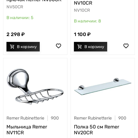
NV10CR
NV50CR
NV10CR
5
8
2 298
1 100
Remer Rubinetterie
900
Remer Rubinetterie
900
Мыльница Remer
Полка 50 см Remer
NV11CR
NV20CR