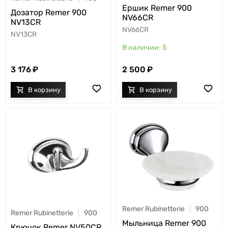
Ершик Remer 900
Дозатор Remer 900
NV66CR
NV13CR
NV66CR
NV13CR
5
3 176
2 500
Remer Rubinetterie
900
Remer Rubinetterie
900
Мыльница Remer 900
Крючок Remer NV50CR