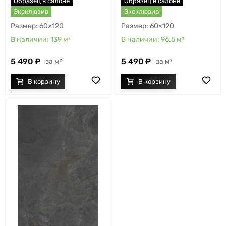
Образец в салоне
Образец в салоне
Эксклюзив
Эксклюзив
60×120
60×120
139
м²
96.5
м²
5 490
5 490
м²
м²