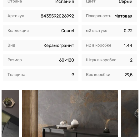
Страна
Испания
Цвет
Серый
Артикул
8435592026992
Поверхность
Матовая
Коллекция
Courel
м2 в штуке
0.72
Вид
Керамогранит
м2 в коробкe
1.44
Размер
60×120
Штук в коробкe
2
Толщина
9
Вес коробки
29,5