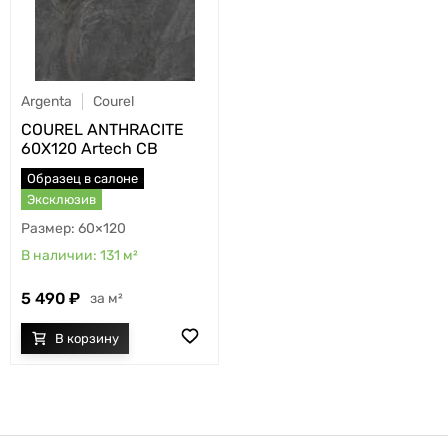
Argenta
Courel
COUREL ANTHRACITE
60X120 Artech CB
Образец в салоне
Эксклюзив
60×120
131
м²
5 490
м²