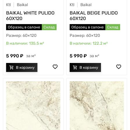
Ktl
Baikal
Ktl
Baikal
BAIKAL WHITE PULIDO
BAIKAL BEIGE PULIDO
60X120
60X120
Образец в салоне
Склад
Образец в салоне
Склад
60×120
60×120
135.5
м²
122.2
м²
5 990
5 990
м²
м²