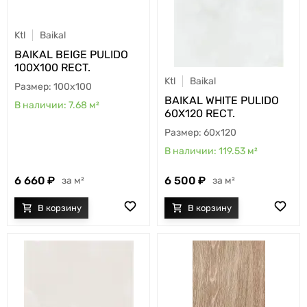
Ktl
Baikal
BAIKAL BEIGE PULIDO
100X100 RECT.
Ktl
Baikal
100x100
BAIKAL WHITE PULIDO
7.68
м²
60X120 RECT.
60x120
119.53
м²
6 660
6 500
м²
м²