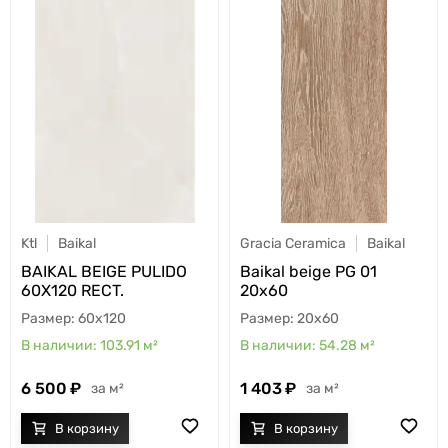
Ktl
Baikal
Gracia Ceramica
Baikal
BAIKAL BEIGE PULIDO
Baikal beige PG 01
60X120 RECT.
20х60
60x120
20x60
103.91
м²
54.28
м²
6 500
1 403
м²
м²