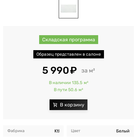
Складская программа
Образец представлен в салоне
5 990
м²
В наличии 135.5
м²
В пути 50.6
м²
Фабрика
Ktl
Цвет
Белый