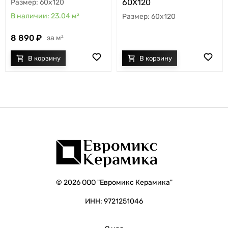
60X120
60x120
23.04
м²
60x120
8 890
м²
© 2026 ООО "Евромикс Керамика"
ИНН: 9721251046