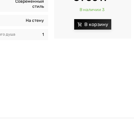
Современный
стиль
В наличии 3
На стену
го душа
1