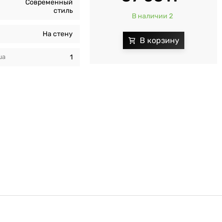
Современный
стиль
В наличии 2
На стену
ша
1