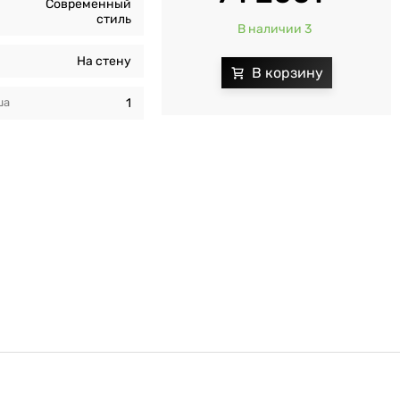
Современный
стиль
В наличии 3
На стену
ша
1