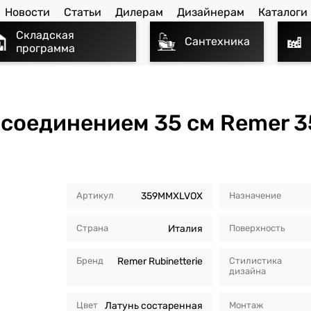
Новости
Статьи
Дилерам
Дизайнерам
Каталоги
Складская
Сантехника
программа
соединением 35 см Remer 
Артикул
359MMXLVOX
Назначение
Страна
Италия
Поверхность
Бренд
Remer Rubinetterie
Стилистика
дизайна
Цвет
Латунь состаренная
Монтаж