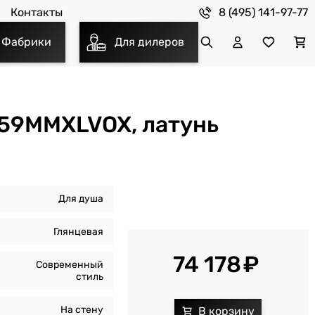
8 (495) 141-97-77
Контакты
Фабрики
Для дилеров
359MMXLVOX, латунь
Для душа
Глянцевая
74 178
Современный
стиль
На стену