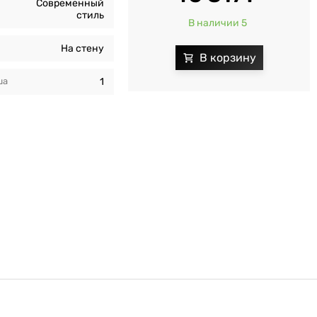
Современный
стиль
В наличии 5
На стену
ша
1