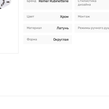
Бренд
Remer Rubinetterie
Стилистика
дизайна
Цвет
Хром
Монтаж
Материал
Латунь
Режимы ручного ду
Форма
Округлая