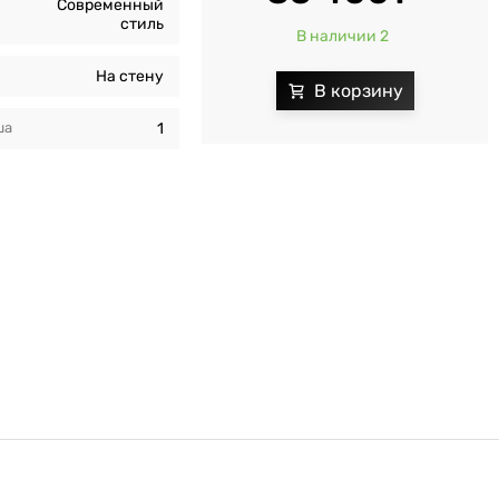
Современный
стиль
В наличии 2
На стену
ша
1