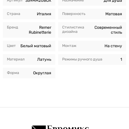
Артикул
359MM20BOX
Назначение
Для душа
Страна
Италия
Поверхность
Матовая
Бренд
Remer
Стилистика
Современный
дизайна
Rubinetterie
стиль
Цвет
Белый матовый
Монтаж
На стену
Материал
Латунь
Режимы ручного душа
1
Форма
Округлая