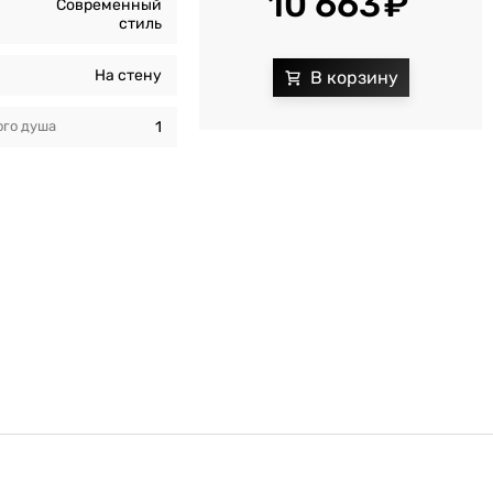
10 663
Современный
стиль
На стену
го душа
1