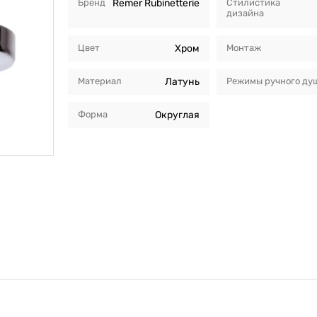
Бренд
Remer Rubinetterie
Стилистика
дизайна
Цвет
Хром
Монтаж
Материал
Латунь
Режимы ручного ду
Форма
Округлая