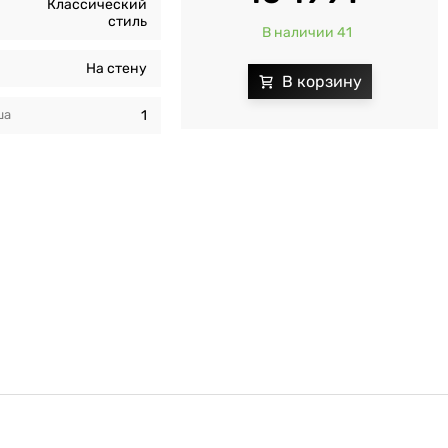
Классический
стиль
В наличии 41
На стену
ша
1