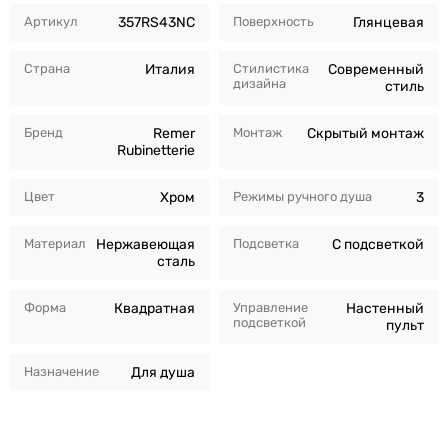
Артикул
357RS43NC
Поверхность
Глянцевая
Страна
Италия
Стилистика
Современный
дизайна
стиль
Бренд
Remer
Монтаж
Скрытый монтаж
Rubinetterie
Цвет
Хром
Режимы ручного душа
3
Материал
Нержавеющая
Подсветка
С подсветкой
сталь
Форма
Квадратная
Управление
Настенный
подсветкой
пульт
Назначение
Для душа