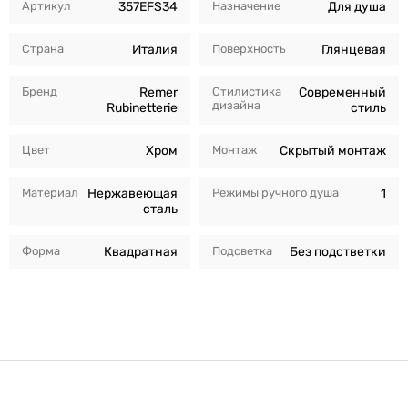
Артикул
357EFS34
Назначение
Для душа
Страна
Италия
Поверхность
Глянцевая
Бренд
Remer
Стилистика
Современный
дизайна
Rubinetterie
стиль
Цвет
Хром
Монтаж
Скрытый монтаж
Материал
Нержавеющая
Режимы ручного душа
1
сталь
Форма
Квадратная
Подсветка
Без подстветки