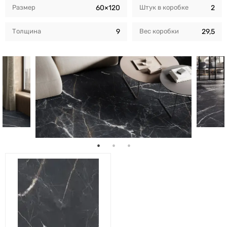
Размер
60×120
Штук в коробкe
2
Толщина
9
Вес коробки
29,5